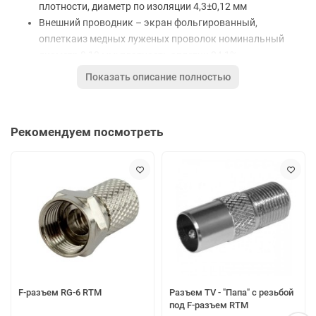
плотности, диаметр по изоляции 4,3±0,12 мм
Внешний проводник – экран фольгированный,
оплеткаиз медных луженых проволок номинальный
диаметр 0,10 мм; плотность оплетки 24,1%
Оболочка – ПВХ, наружный диаметр кабеля 6,6±0,25 мм
Показать описание полностью
Цена указана за 1 метр.
Заводская упаковка в бухте 100 метров.
Рекомендуем посмотреть
Цена действительна т
олько для интернет-магазина и может
отличаться от цен в розничных магазинах.
F-разъем RG-6 RTM
Разъем TV - "Папа" с резьбой
под F-разъем RTM