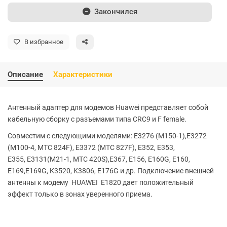
Закончился
В избранное
Описание
Характеристики
Антенный адаптер для модемов Huawei представляет собой
кабельную сборку с разъемами типа CRC9 и F female.
Совместим с следующими моделями: E3276 (М150-1),E3272
(М100-4, МТС 824F), E3372 (МТС 827F), E352, E353,
Е355,
Е3131(М21-1,
МТС 420S)
,
Е367,
E156, E160G, E160,
E169,E169G,
K3520
, K3806, E176G и др.
Подключение внешней
антенны к модему HUAWEI E1820 дает положительный
эффект только в зонах уверенного приема.