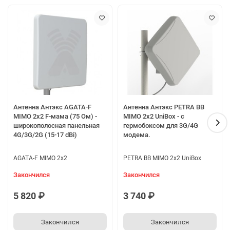
Антенна Антэкс AGATA-F
Антенна Антэкс PETRA BB
MIMO 2x2 F-мама (75 Ом) -
MIMO 2x2 UniBox - с
широкополосная панельная
гермобоксом для 3G/4G
4G/3G/2G (15-17 dBi)
модема.
AGATA-F MIMO 2x2
PETRA BB MIMO 2x2 UniBox
Закончился
Закончился
5 820 ₽
3 740 ₽
Закончился
Закончился