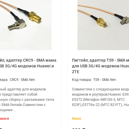
тиковый корпус
т защиту модема или связки "модем+роутер" от влаги по классу I
ствия ультрафиолета и имеет увеличенный срок службы.
ной 10 метров
йл, адаптер CRC9 - SMA мама
Пигтейл, адаптер TS9 - SMA 
SB 3G/4G модемов Huawei и
для USB 3G/4G модемов Huaw
ZTE
CRC9 - SMA fem
TS9 - SMA fem
ный адаптер для модемов
Совместим с следующими мод
i представляет собой
модемов и роутеров:Huawei: E39
ьную сборку с разъемами типа
E5372 (Мегафон MR100-3, МТС
и SMA-female.Совместим с
823F),E5776s-22 (МТС 821FT), Hua
актеристики
ющими ..
790÷960/1700÷2700
чился
Мало
8
÷9/10÷15