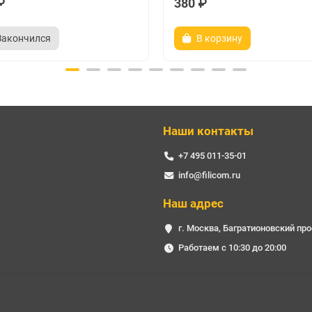
₽
380 ₽
27÷68
26÷68
Закончился
В корзину
13÷20
<-13
50
1,8
10
вертикальная+горизонтальная или X-pol
Наши контакты
актеристики
+7 495 011-35-01
2300
info@filicom.ru
0,3х0,3х0,165
Наш адрес
енее
210x160x65
г. Москва, Багратионовский про
Работаем с 10:30 до 20:00
2 х SMA
-
male, USB, SIM
сталь, оцинкованная сталь
ABS+Поликарбонат
IP67