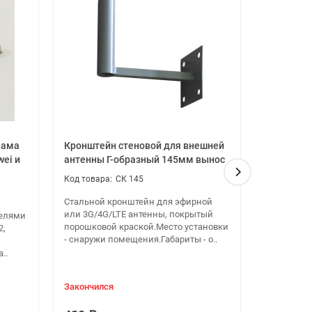
P65
мама
Кронштейн стеновой для внешней
Кронштей
ei и
антенны Г-образный 145мм вынос
антенны 
СК 145
Стальной кронштейн для эфирной
Стальной 
или 3G/4G/LTE антенны, покрытый
или 3G/4G
елями
порошковой краской.Место установки
порошково
2,
- снаружи помещения.Габариты - о..
- снаружи 
..
Закончился
Мало