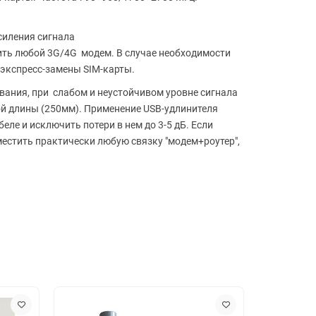
силения сигнала
ть любой 3G/4G модем. В случае необходимости
 экспресс-замены SIM-карты.
вания, при слабом и неустойчивом уровне сигнала
й длины (250мм). Применение USB-удлинителя
еле и исключить потери в нем до 3-5 дБ. Если
местить практически любую связку "модем+роутер",