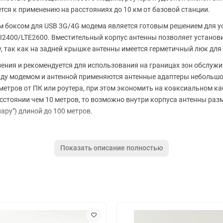
тся к применению на расстояниях до 10 км от базовой станции.
м боксом для USB 3G/4G модема является готовым решением для у
00/LTE2600. Вместительный корпус антенны позволяет установи
у, так как на задней крышке антенны имеется герметичный люк для
ения и рекомендуется для использования на границах зон обслужи
ду модемом и антенной применяются антенные адаптеры небольшо
метров от ПК или роутера, при этом экономить на коаксиальном каб
сстоянии чем 10 метров, то возможно внутри корпуса антенны раз
ару") длиной до 100 метров.
3G, 2G
Показать описание полностью
оператора
местить любое активное оборудование (модемы, роутеры)
аний