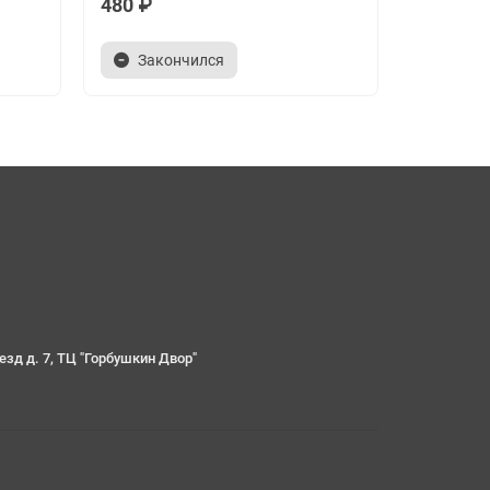
480 ₽
580 ₽
Закончился
В ко
езд д. 7, ТЦ "Горбушкин Двор"