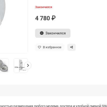
Закончился
4 780 ₽
Закончился
В избранное
ностью размещения любого модема, роутера и удобной сменой SIM