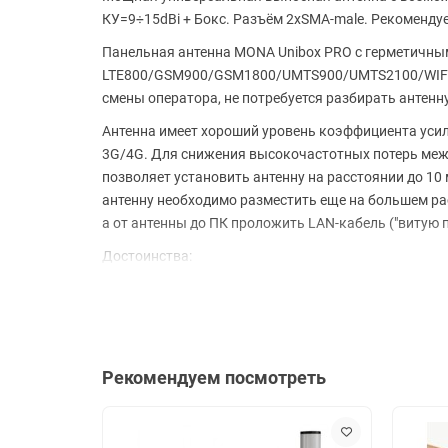
КУ=9÷15dBi + Бокс. Разъём 2xSMA-male. Рекомендуе
Панельная антенна MONA Unibox PRO с герметичны
LTE800/GSM900/GSM1800/UMTS900/UMTS2100/WIFI24
смены оператора, не потребуется разбирать антенн
Антенна имеет хороший уровень коэффициента усил
3G/4G. Для снижения высокочастотных потерь меж
позволяет установить антенну на расстоянии до 10 
антенну необходимо разместить еще на большем ра
а от антенны до ПК проложить LAN-кабель ("витую п
Достоинства:
Антенна работает со всеми стандартами LTE, 
Возможность экстренной замены SIM-карты 
Внутреннее пространство бокса позволяет в
Рекомендуем посмотреть
Низкие потери в тракте от антенны к модему
Антенна удобна при установке на фасадах зд