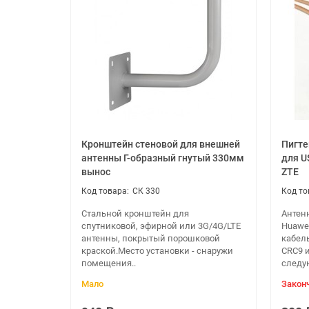
Активные излучателя антенны укрыты в плас
Вместительный герметичный бокс обеспечивае
Пластик корпуса антенны защищен от воздей
Антенна имеет современный дизайн
Стандартный комплект поставки:
Антенна MONA UNIBOX PRO
USB-удлинитель из кабеля типа FTP CAT5 дли
Кронштейн стеновой для внешней
Пигте
антенны Г-образный гнутый 330мм
для U
Антенное крепление на трубу или мачту
вынос
ZTE
Инструкция по установке (скачать)
СК 330
Упаковка из картона
Стальной кронштейн для
Антен
спутниковой, эфирной или 3G/4G/LTE
Huawe
Пигтейлы для соединения модема и антенны
антенны, покрытый порошковой
кабел
краской.Место установки - снаружи
CRC9 
Электрические хар
помещения..
следу
Рабочий диапазон частот, МГц
Мало
Закон
Коэффициент усиления,
dBi