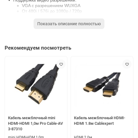
VGA с разрешением WUXGA
От 480i / 576i до 1080p / 720p
3D 1080p / 720p
Показать описание полностью
Совместимость с WiHD 1.1
Поддержка HDMI 1.4, HDCP2.0
Поддержка Dolby TrueHD, DTS-HD Master Audio и LPCM
цифровой аудио поток до 7.1 каналов
Рекомендуем посмотреть
Передача несжатого AV-потока высокой четкости
Отсутствие задержек
Расстояние передачи до 20 метров
Поддержка CEC команд
Спецификация беспроводного HDMI удлинителя Dr.HD EW
114 SL:
Частотный диапазон: 60 ГГц
Входной HDMI: до 1080p@60 Гц
Выходной HDMI: до 1080p@60 Гц
Входной интерфейс: 1 х HDMI
Выходной интерфейс: 1xHDMI
Кабель межблочный mini
Кабель межблочный HDMI-
Разъем USB (передатчик/ приемник): микро-USB
HDMI-HDMI 1,0м Pro Cable-AV
HDMI 1.8м Cablexpert
Габариты (мм): 90х56x15
3-87310
Масса (г): Передатчик - 155, Приемник - 153
Рабочая температура: 0°С
mini HDMI-HDM 1,0m
HDMI 2.0м