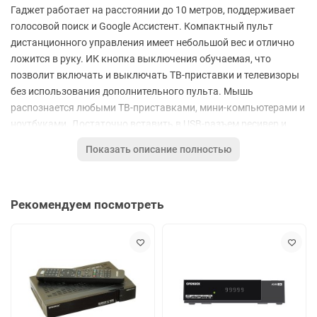
Гаджет работает на расстоянии до 10 метров, поддерживает
голосовой поиск и Google Ассистент. Компактный пульт
дистанционного управления имеет небольшой вес и отлично
ложится в руку. ИК кнопка выключения обучаемая, что
позволит включать и выключать ТВ-приставки и телевизоры
без использования дополнительного пульта. Мышь
распознается любыми ТВ-приставками, мини-компьютерами и
ноутбуками. Достаточно вставить в USB-разъем ресивер и
пульт управления готов к работе.
Показать описание полностью
С помощью голосового поиска можно быстро найти
необходимый контент, а также управлять основными
функциями мультимедийного оборудования. Устройство
Рекомендуем посмотреть
подходит для большинства современных ТВ-приставок.
Голосовое управление отлично работает в приложениях от
Google и популярных онлайновых сервисах.
Управление Android приставки будет выполняться в виде
управления дистанционной указкой. Для начала работы не
требуется устанавливать дополнительное ПО. Источник