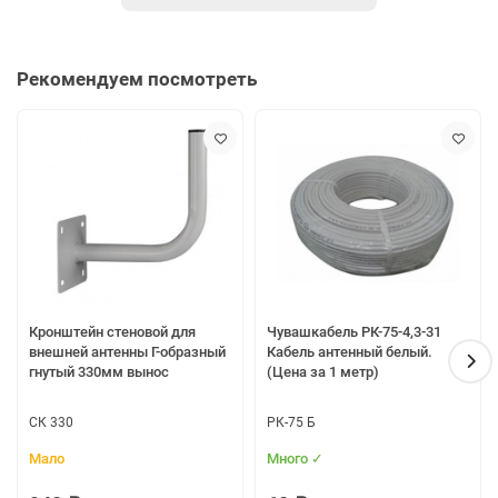
Комплект поставки:
Антенна CIFRA-9
Мачтовое крепление
Рекомендуем посмотреть
Инструкция по установке
Упаковка из микрогофрокартона
Электрические характеристики
Рабочий диапазон частот, МГц
Усиление,
dBi
Кронштейн стеновой для
Чувашкабель РК-75-4,3-31
внешней антенны Г-образный
Кабель антенный белый.
Ширина ДН в Н-плоскости, град
гнутый 330мм вынос
(Цена за 1 метр)
Ширина ДН в Е-плоскости, град
СК 330
РК-75 Б
Входное сопротивление, Ом
Мало
Много ✓