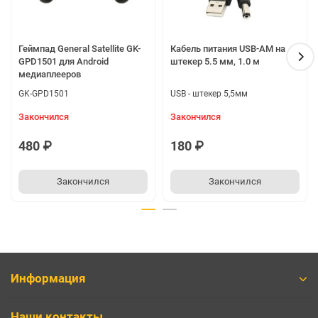
Игровая приставка для андроид игр.
Онлайн медиаплеер. Youtube, VK, Rutube и др.
Онлайн кинотеатр.
Геймпад General Satellite GK-
Кабель питания USB-AM на
Онлайн ТВ.
GPD1501 для Android
штекер 5.5 мм, 1.0 м
медиаплееров
Домашний медиаплеер. Просмотр с внешних носителей
(флешки, карты памяти, USB HDD).
GK-GPD1501
USB - штекер 5,5мм
Сетевой медиаплеер. Просмотр контента с сетевых
Закончился
Закончился
хранилищ.
Предустановлен центр развлечений KODI. + Kodi Mate.
480 ₽
180 ₽
Поддержка видео общения Скайп и др. (При
подключении внешней камеры с микрофоном).
Закончился
Закончился
Сети:
Wi-Fi: IEEE 802,11 a/b/g/n, 2.4 GHz и 5 GHz.
Внешняя антенна Wi-Fi
Ethernet RJ45 10/100 Мбит/сек.
Bluetooth 4.2
Информация
Аппаратное декодирование 3D графики.
Возможности:
Наши контакты