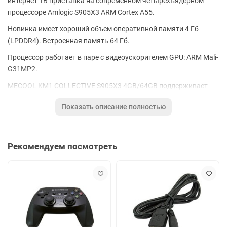
интернет ТВ приставка на современном четырехъядерном
процессоре Amlogic S905X3 ARM Cortex A55.
Новинка имеет хороший объем оперативной памяти 4 Гб
(LPDDR4). Встроенная память 64 Гб.
Процессор работает в паре с видеоускорителем GPU: ARM Mali-
G31MP2.
MECOOL KM1 COLLECTIVE S905X3 4GB/64GB поддерживает
большинство популярных медиа форматов, включая видео
Показать описание полностью
формата 4K UHD, Full HD 1080p.
Андроид интернет ТВ приставка имеет небольшие размеры и
выполнена в популярном дизайне в виде квадрата.
Рекомендуем посмотреть
MECOOL KM1 COLLECTIVE S905X3 4GB/64GB интернет ТВ
приставка со множеством функций и возможностей:
Интернет тв приставка.
Мини ПК на Android TV 10. Доступ к Google Play
коллекции приложений и контента.