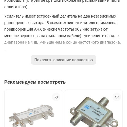
крокодила (открытие крышки похоже на распахивание пасти
аллигатора).
Усилитель имеет встроенный делитель на два независимых
равноценных выхода. В схемотехнике усилителя применена
предкоррекция АЧХ (низкие частоты обычно затухают
меньше верхних в коаксиальном кабеле) - усиление в начале
диапазона на 4 дБ меньше чем в конце частотного диапазона.
Регулятор усиления спрятан под крышкой.
Показать описание полностью
Для удобства настройки усилителя в комплекте поставляется
пластмассовая отвёртка для выполнения регулировки (также
спрятана под крышкой).
Рекомендуем посмотреть
​Приобретая данный усилитель вы сразу решаете две задачи
- покупка усилителя и покупка делителя ТВ сигнала - что
очень востребовано когда место под установку таких
устройств весьма ограничено (вместо двух корпусов, вы
получаете всё в одном, притом очень компактном).
Основные характеристики: