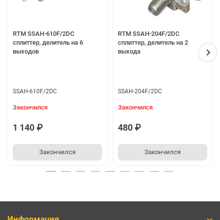
​Диапазон частот - 47-862 Мгц;
Число выходов - 2;
Коэффициент усиление - 16 дБ (47 МГц)...20 дБ (862 МГц);
RTM SSAH-610F/2DC
RTM SSAH-204F/2DC
Регулировка усиления - 0...-12 дБ;
сплиттер, делитель на 6
сплиттер, делитель на 2
Максимальный выходной уровень - 100 дБ/мкВ;
выходов
выхода
Коэффициент шума - < 6 дБ;
Развязка между выходами - > 16 дБ;
Питания - 220 В / 50 Гц / 3 Вт;
SSAH-610F/2DC
SSAH-204F/2DC
Диапазон рабочих температур - -20°С...+50°С;
Разъемы - тип "F";
Закончился
Закончился
Габариты - 133х63х39 мм;
1 140 ₽
480 ₽
Вес - 0.36 кг;
Страна-производитель - Литва.
Закончился
Закончился
Цена действительна только для интернет-магазина и может
отличаться от цен в розничных магазинах.
Информация