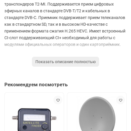
транспондеров T2-MI. Поддерживается прием цифровых
эфирных каналов в стандарте DVB-T/T2 и кабельных в
стандарте DVB-C. Приемник поддерживает прием телеканалов
как в стандартном SD, так и в высоком HD-качестве с
применением формата сжатия H.265 HEVC. Имеет встроенный
CI-слот поддерживающий CI+ необходимый для работы с
модулями официальных операторов и один картоприёмник.
Подключение к беспроводной сети интернет осуществляется с
помощью внешнего USB Wi-Fi адаптера или подключением к
Показать описание полностью
приставке 3G модема, также есть возможность осуществить
подключение используя Lan порт, благодаря этому
расширяются функции ресивера и становятся доступны: IPTV
Рекомендуем посмотреть
плеер, видеосервис YouTube и Погода.
Благодаря внешнему ИК-приемнику, не возникнет проблем с
переключением каналов с помощью штатного пульта ДУ при
расположении ресивера за ЖК (LCD) панелью или Hi-Fi
стойкой. Соединие с телевизором происходит через выход
HDMI или композитный AV-выход, также устройство оснащено