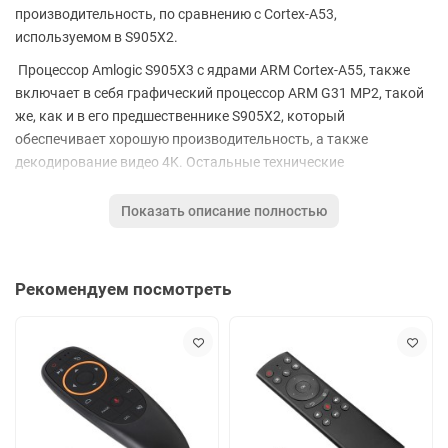
производительность, по сравнению с Cortex-A53,
используемом в S905X2.
Процессор Amlogic S905X3 с ядрами ARM Cortex-A55, также
включает в себя графический процессор ARM G31 MP2, такой
же, как и в его предшественнике S905X2, который
обеспечивает хорошую производительность, а также
декодирование видео 4K. Остальные технические
характеристики также очень похожи на характеристики
приставок с S905X2. В качестве базовой операционной
Показать описание полностью
системы используется Android 9.0, в будущем ожидается
обновление до Android Q.
ТВ приставка X96 MAX+ S905X3 – универсальное устройство
Рекомендуем посмотреть
на базе Android 9.0, которое превращает обычный телевизор в
Smart TV – телевизор со встроенным интернетом. Эта модель
обладает широким спектром привлекательных для
современного человека интернет-функций:
просмотр любого видео;
общение в социальных сетях;