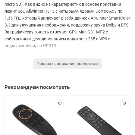
micro SD). Как видно из характеристик в основе приставки
лежит SoC Allwinner H313 с четырьмя ядрами Cortex-A53 по
1,35 ГГц, который включает в себя движок Allwinner SmartColor
3.3 для улучшения изображения, поддержку звука Dolby и DTS.
За графическую часть отвечает GPU Mali-G31 MP2 с
собственным декодированием кодеков h.265 и VP9 и
поддержкой видео HDR10.
Для подключения к интернету в медиаплеере реализовано два
Показать описание полностью
альтернативных способа: беспроводной – прием сигнала сети
посредством встроенного чипа Wi-Fi 802.11 b,g,n. и проводной
– сигнал передается по кабелю через порт RJ45 к встроенному
Рекомендуем посмотреть
сетевому адаптеру Ethernet 100M.
X96Q оборудована следующими интерфейсам: HDMI 2.0a,
сетевым разъемом LAN 10/100, два порта USB2.0, аналоговым
аудио/видео выходом 3,5 мм и разъем для подключения
внешнего ИК-приёмника.
В приставке встроена поддержка технологий, как DLNA и