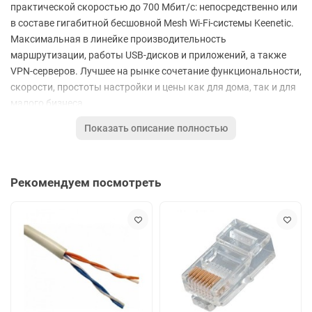
практической скоростью до 700 Мбит/с: непосредственно или
в составе гигабитной бесшовной Mesh Wi-Fi-системы Keenetic.
Максимальная в линейке производительность
маршрутизации, работы USB-дисков и приложений, а также
VPN-серверов. Лучшее на рынке сочетание функциональности,
скорости, простоты настройки и цены как для дома, так и для
малого бизнеса.
Роутер выполнен в белом цвете и имеет 4 антенны. Вес
Показать описание полностью
устройства составляет 0,536 кг. Имеет 5 портов Ethernet
скоростью 1000 Мбит/с каждый, также разъем USB 2.0 и USB
3.0. Роутер поддерживает функцию родительского контроля,
Рекомендуем посмотреть
благодаря чему устройство защищено от нежелательной
смены настроек. Объем оперативной памяти типа DDR3,
составляет 256 Мб, что обеспечивает высокую
производительность устройства. Роутером можно управлять
со смартфона с помощью специального приложения, что
повышает удобство пользования. В комплекте с устройством
идет кабель Ethernet, а также блок питания.
Особенности: