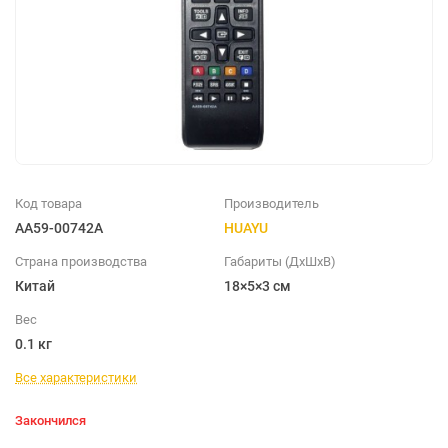
Код товара
Производитель
AA59-00742A
HUAYU
Страна производства
Габариты (ДхШхВ)
Китай
18×5×3 см
Вес
0.1 кг
Все характеристики
Закончился