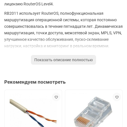
лицензию RouterOS Level4.
RB2011 использует RouterOS, полнофункциональная
маршрутизация операционной системы, которая постоянно
совершенствовалась в течение пятнадцати лет. Динамическая
маршрутизация, точки доступа, межсетевой экран, MPLS, VPN,
улучшенное качество обслуживания, пуско-склеивание
нагрузки, настройка и мониторинг в реальном времени.
Основные характеристики:
Показать описание полностью
Тип устройства Маршрутизатор, Межсетевой экран,
Точка доступа
Технология доступа Ethernet
Рекомендуем посмотреть
Количество LAN портов 5, + 5 портов 10/100 Base-TX
Тип LAN портов 10/100/1000Base-TX (1000 мбит/с)
Наличие USB портов 1, micro USB
Поддержка USB-носителей информации Есть
Поддержка 3G/4G модемов Есть
Поддержка PoE Есть
Поддержка Auto-MDI/MDI-X Есть