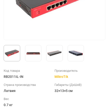
Код товара
Производитель
RB2011iL-IN
MikroTik
Страна производства
Габариты (ДхШхВ)
Латвия
32×13×5 см
Вес
0.7 кг