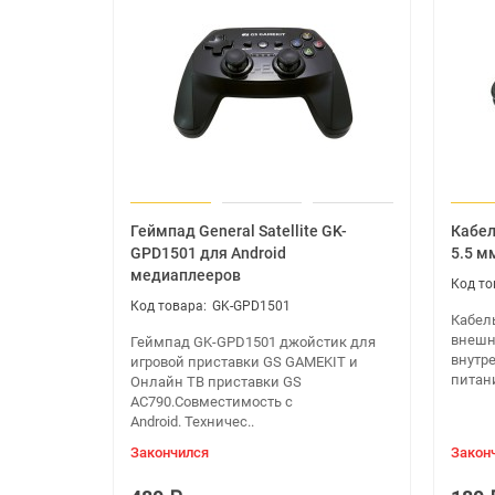
Предустановлен центр развлечений KODI. + Ko
Поддержка видео общения Скайп и др. (При 
Сети:
Wi-Fi: IEEE 802,11 a/b/g/n, 2.4 GHz и 5 GHz.
Внешняя антенна Wi-Fi
Ethernet RJ45 10/100 Мбит/сек.
Bluetooth 4.2
Аппаратное декодирование 3D графики.
Геймпад General Satellite GK-
Кабел
GPD1501 для Android
5.5 мм
Возможности:
медиаплееров
Поддержка подключения внешних USB HDD: FAT
GK-GPD1501
Поддержка субтитров: SRT / SMI / SUB / SSA / 
Кабель
внешн
Геймпад GK-GPD1501 джойстик для
Поддержка разрешения 2K*4K.
внутр
игровой приставки GS GAMEKIT и
KODI.
питани
Онлайн ТВ приставки GS
Русский язык: Есть.
AC790.Совместимость с
Программная клавиатура: Есть.
Android. Техничес..
Закончился
Закон
Медиа:
Поддержка видео: VP9 Profile-2 до 4 K X 2 k @ 6