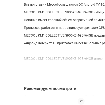
Все приставки Mecool оснащаются ОС Android TV 10
MECOOL KM1 COLLECTIVE S905X3 4GB/64GB - мощная
Новинка имеет хороший объем оперативной памяти 
Процессор работает в паре с видеоускорителем GPU
MECOOL KM1 COLLECTIVE S905X3 4GB/64GB поддержи
Андроид интернет ТВ приставка имеет небольшие р
MECOOL KM1 COLLECTIVE S905X3 4GB/64GB интернет
Интернет тв приставка.
Мини ПК на Android TV 10. Доступ к Google Pl
Игровая приставка для андроид игр.
Онлайн медиаплеер. Youtube, VK, Rutube и др.
Рекомендуем посмотреть
Онлайн кинотеатр.
Онлайн ТВ.
Домашний медиаплеер. Просмотр с внешних н
Сетевой медиаплеер. Просмотр контента с се