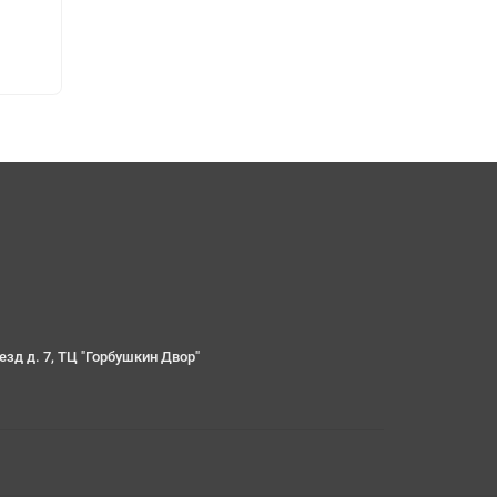
96), WMV/VC-1 SP/MP/AP до 1080 p @ 60 кадров в
s (ISO-13818), MPEG-1 MP/HL до 1080P @ 60fps (ISO-
мый с 7,1/5,1 перемешивания.
езд д. 7, ТЦ "Горбушкин Двор"