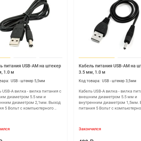
di Mate.
подключении внешней камеры с микрофоном).
ь питания USB-AM на штекер
Кабель питания USB-AM на ш
, 1.0 м
3.5 мм, 1.0 м
USB - штекер 5,5мм
USB - штекер 3,5мм
16 / FAT32 / NTFS.
IDX+USB.
 USB-A вилка - вилка питания с
Кабель USB-A вилка - вилка пит
им диаметром 5.5 мм и
внешним диаметром 5.5 мм и
енним диаметром 2,1мм. Выход
внутренним диаметром 1,5мм. 
я 5 Вольт с компьютерного ..
питания 5 Вольт с компьютерног
чился
Закончился
0 fps, H.265 HEVC MP-10@L5.1 до 4 K X 2 k @ 60 fps, AVS2-P2 Profile д