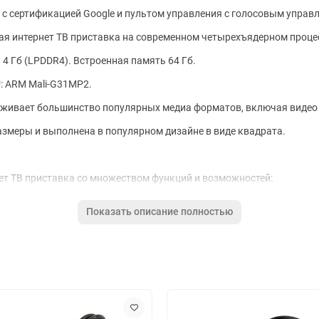
, с сертификацией Google и пультом управления с голосовым управ
 интернет ТВ приставка на современном четырехъядерном процесс
4 Гб (LPDDR4). Встроенная память 64 Гб.
: ARM Mali-G31MP2.
вает большинство популярных медиа форматов, включая видео фо
азмеры и выполнена в популярном дизайне в виде квадрата.
 ТВ приставка со множеством функций и возможностей:
Показать описание полностью
ay коллекции приложений и контента.
осителей (флешки, карты памяти, USB HDD).
тевых хранилищ.