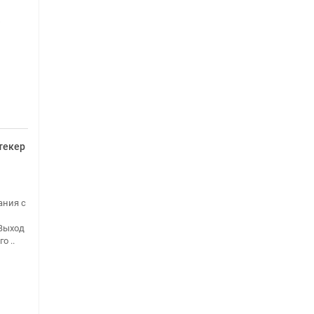
текер
ания с
Выход
о ..
о 4 K X 2 k @ 60 fps, H.264 AVC HP@L5.1 до 4 K X 2 k