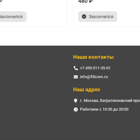
₽
480 ₽
секунду, MPEG-4 ASP @ L5 до 1080 p @ 60 кадров в секунду (ISO-144
hun до 1080 p @ 60 кадров в секунду, MPEG-2 MP/HL до 1080P @ 60fp
Закончился
Закончился
DP / TrueHD / DTS / DTS/HD / FLAC / APE / RM / Ogg и программируе
Наши контакты
+7 495 011-35-01
info@filicom.ru
/8 ГБ/16 ГБ/32 ГБ/64 ГБ.
Наш адрес
г. Москва, Багратионовский про
Работаем с 10:30 до 20:00
VE S905X3 4GB/64GB: DC 5V/2A.
64GB: 109 x 108 x 17 мм.
риставка. 4 Гб / 64 Гб.