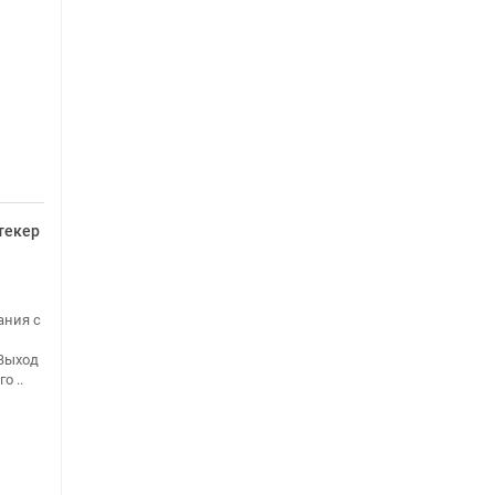
текер
ания с
Выход
о ..