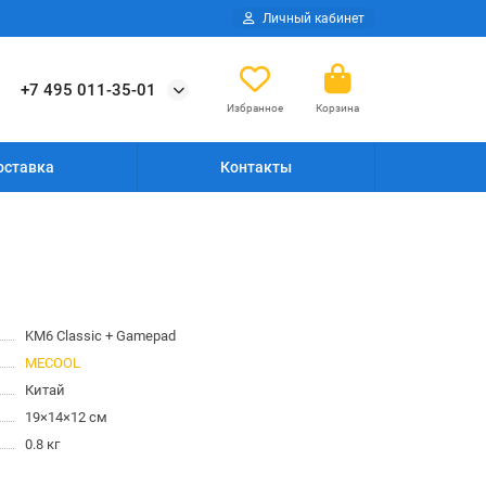
Личный кабинет
+7 495 011-35-01
Избранное
Корзина
оставка
Контакты
KM6 Classic + Gamepad
MECOOL
Китай
19×14×12 см
0.8 кг