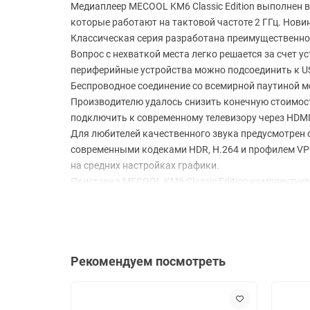
Медиаплеер MECOOL KM6 Classic Edition выполнен в 
которые работают на тактовой частоте 2 ГГц. Нов
Классическая серия разработана преимущественно 
Вопрос с нехваткой места легко решается за счет 
периферийные устройства можно подсоединить к US
Беспроводное соединение со всемирной паутиной м
Производителю удалось снизить конечную стоимость
подключить к современному телевизору через HDMI
Для любителей качественного звука предусмотрен о
современными кодеками HDR, H.264 и профилем VP
на средних настройках графики.
Приставка MECOOL KM6 Classic Edition комплектуе
любят переплачивать за излишества в виде поддер
Характеристики:
Количество ядер 4
Рекомендуем посмотреть
Процессор Amlogic S905X4
Графический процессор Mali-G31 MP2
Оперативная память Gb 2
Встроенная память Gb 16