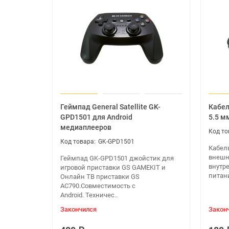
Вес и габариты
Длина (мм) 200
Высота (мм) 60
Ширина (мм) 150
Вес (грамм) 550
Прочие:
Производитель Mecool
Разрешение на выход До 4K
Геймпад General Satellite GK-
Кабел
Операционная система Android 10
GPD1501 для Android
5.5 мм
Наши предложения Новинка
медиаплееров
Стандарт Wi-Fi b / g / n / 2T2R
GK-GPD1501
Частота Wi-Fi 2.4 GHz / 5.0 GHz
Кабель
Wi-Fi антенна Встроенная
внешн
Геймпад GK-GPD1501 джойстик для
внутр
игровой приставки GS GAMEKIT и
Bluetooth +
питани
Онлайн ТВ приставки GS
Ethernet разъем 100
AC790.Совместимость с
Порты HDMI, Micro SD порт, 2.0 USB порт, 3.0 
Android. Техничес..
Язык русский / и др.
Закончился
Закон
Комплект поставки: