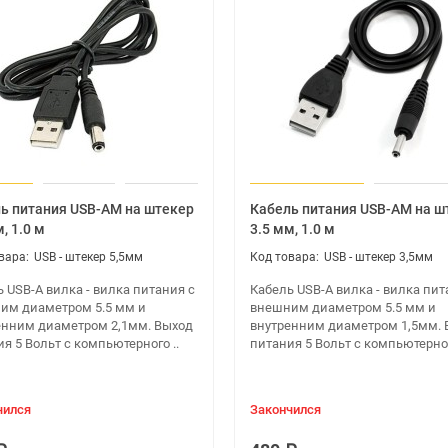
ь питания USB-AM на штекер
Кабель питания USB-AM на ш
, 1.0 м
3.5 мм, 1.0 м
USB - штекер 5,5мм
USB - штекер 3,5мм
 USB-A вилка - вилка питания с
Кабель USB-A вилка - вилка пит
им диаметром 5.5 мм и
внешним диаметром 5.5 мм и
енним диаметром 2,1мм. Выход
внутренним диаметром 1,5мм. 
я 5 Вольт с компьютерного ..
питания 5 Вольт с компьютерног
USB порт, AV выход, RJ45 LAN, порт питания.
чился
Закончился