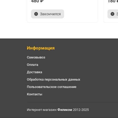
480 ₽
180 
ТВ приставка MECOOL KM6 Classic
Блок питания
Закончился
Геймпад GS Gamekit
Кабель microUSB для зарядки джойстика
HDMI кабель
Пульт ДУ
Инструкция (на английском языке).
Информация
Самовывоз
Оплата
Доставка
Обработка персональных данных
Пользовательское соглашение
Контакты
Интернет-магазин
Филиком
2012-2025