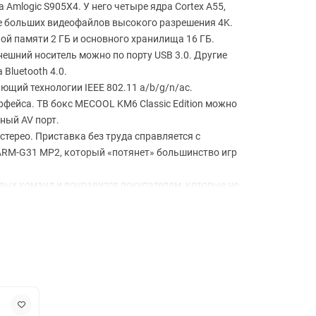
Amlogic S905X4. У него четыре ядра Cortex A55,
е больших видеофайлов высокого разрешения 4K.
й памяти 2 ГБ и основного хранилища 16 ГБ.
нешний носитель можно по порту USB 3.0. Другие
Bluetooth 4.0.
щий технологии IEEE 802.11 a/b/g/n/ac.
рфейса. ТВ бокс MECOOL KM6 Classic Edition можно
ный AV порт.
терео. Приставка без труда справляется с
ARM-G31 MP2, который «потянет» большинство игр
вых команд и понравится покупателям, которые не