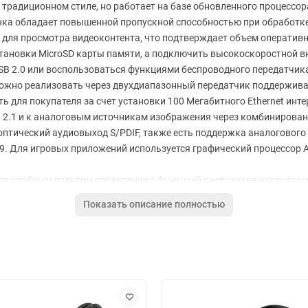
традиционном стиле, но работает на базе обновленного процессора 
инка обладает повышенной пропускной способностью при обработк
для просмотра видеоконтента, что подтверждает объем оперативно
установки MicroSD карты памяти, а подключить высокоскоростной в
B 2.0 или воспользоваться функциями беспроводного передатчика 
ожно реализовать через двухдиапазонный передатчик поддерживаю
 для покупателя за счет установки 100 Мегабитного Ethernet инте
 2.1 и к аналоговым источникам изображения через комбинирован
птический аудиовыход S/PDIF, также есть поддержка аналогового с
9. Для игровых приложений используется графический процессор 
тся удобным пультом управления с функцией распознавания голосо
жки редко используемых технологий.
Показать описание полностью