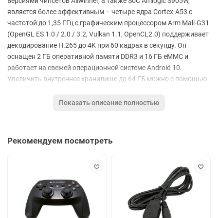
версиями чипсетов Allwinner, а также SoC Amlogic S905W,
является более эффективным – четыре ядра Cortex-A53 с
частотой до 1,35 ГГц с графическим процессором Arm Mali-G31
(OpenGL ES 1.0 / 2.0 / 3.2, Vulkan 1.1, OpenCL2.0) поддерживает
декодирование H.265 до 4K при 60 кадрах в секунду. Он
оснащен 2 ГБ оперативной памяти DDR3 и 16 ГБ eMMC и
работает на свежей операционной системе Android 10.
Увеличить внутреннее хранилище до 64 ГБ можно с помощью
TF-карты.
Показать описание полностью
Технические характеристики:
Операционная система: Android 10.0
Процессор: 4-x ядерный Allwinner H313 ARM Cortex A53
Рекомендуем посмотреть
1.33 GHz
Видеоускоритель: ARM Mali-G31 MP2 Dvalin 60Ггц UltraHD
/ 4K
Оперативная память: 2 ГБ
Встроенная память: 16 ГБ
Дополнительная память: слот для карт microSD до 64 ГБ,
подключение USB Flash или жесткого диска