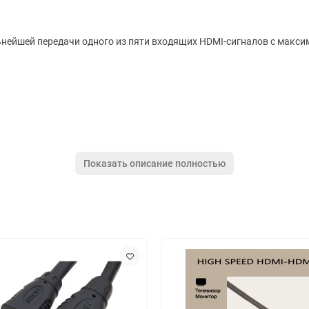
ьнейшей передачи одного из пяти входящих HDMI-сигналов с макс
Показать описание полностью
80
дого порта.
мник, ПДУ
0 x 59 мм