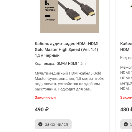
Возможно переключение между устройствами 
HDMI кабели приобретаются отдельно!
Кабель аудио-видео HDMI-HDMI
Кабел
Gold Master High Speed (Ver. 1.4)
HDMI 
1,5м черный
GMVM HDMI 1,5m
Межбл
HDMI 1
Мультимедийный HDMI-кабель Gold
HDMI m
Master функционален, 1,5 метра чтобы
метр.
подключать устройства на удобном
HDM..
расстоянии. Подходит для раз..
Закончился
Закон
490 ₽
480 
Закончился