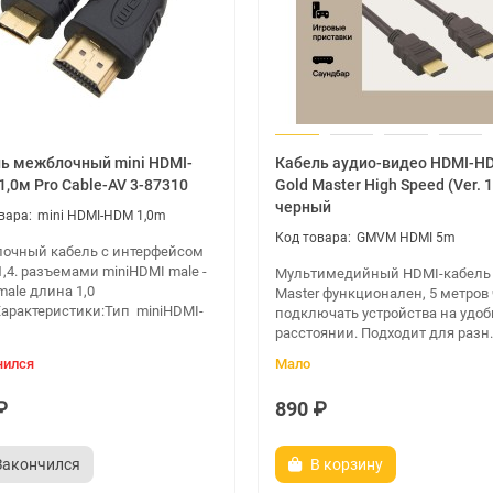
кнопкой на HDMI Switcher, с использованием ПДУ и автоматически
ь межблочный mini HDMI-
Кабель аудио-видео HDMI-H
1,0м Pro Cable-AV 3-87310
Gold Master High Speed (Ver. 1
черный
mini HDMI-HDM 1,0m
GMVM HDMI 5m
очный кабель с интерфейсом
,4. разъемами miniHDMI male -
Мультимедийный HDMI-кабель 
ale длина 1,0
Master функционален, 5 метров
Характеристики:Тип miniHDMI-
подключать устройства на удо
расстоянии. Подходит для разн.
чился
Мало
₽
890 ₽
Закончился
В корзину