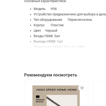
Основные характеристики:
Модель
H56
Устройство предназначено для выбора и дал
Тип оборудования
Переключатель
Корпус
Пластик
Цвет
Черный
Входы HDMI: 3шт
Выходы HDMI: 1шт
Поддержка: HDMI1.3b и до 1080р
Видео: 2.5Gbps
Максимальная длина кабеля:
25 метров
Разъемы кабеля или переходника:
HDMI
Видео (макс. разрешение 2D/3D):
1920 x 10
Интерфейс:
Индикатор активности для каж
Рекомендуем посмотреть
Питание:
От блока питания, от HDMI порта
Комплект поставки:
Переключатель, IR-прие
Размеры (ширина х высота х глубина):
84 x 2
Размеры упаковки:
20,8 x 15 x 3,1 см
Вес брутто:
0.1 кг