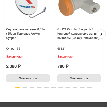
Входная частота
950-2150 МГц
Напряжение питания
13-18 В постоянного тока
Макс. Уровень входного сигнала
-10 дБм
Уровень входного сигнала Мин
-40 дБм
Спутниковая антенна 0,55м
GI-121 Circular Single LNB
(55см) Триколор АлМет
Круговой конвертер с одним
Супрал
выходом (Galaxy Innovations)
Супрал 55
GI-121
Закончился
Закончился
2 380 ₽
780 ₽
Закончился
Закончился