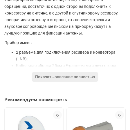
обращении, достаточно с одной стороны подключить к
конвертеру на антенне, а с другой к спутниковому ресиверу,
поворачивая антенну в стороны, отклонение стрелки и
звуковое сопровождение писком на приборе укажут на
лучшую позицию для фиксации антенны.
Прибор имеет:
2 разъёма для подключения ресивера и конвертора
(LNB);
Кабельная сборка 25см с F-разъемами с двух сторон
Стрелочный индикатор;
Показать описание полностью
Ручку регулировки усиления (аттенюатор);
4 светодиода, сигнализирующих о наличии тона 22КГц
(зеленые светодиоды) или отсутствии, горизонтальной
Рекомендуем посмотреть
или вертикальной поляризации (красные светодиоды);
Звуковой сигнализатор, который облегчает наведение
антенны.
Характеристики: