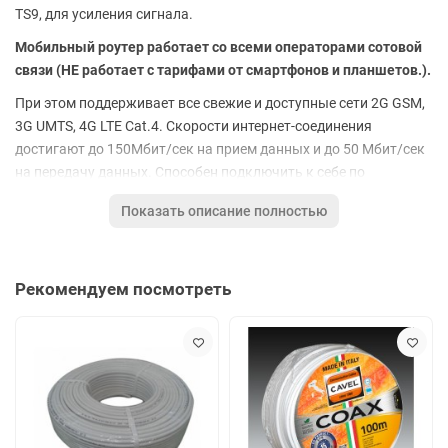
TS9, для усиления сигнала.
Мобильный роутер работает со всеми операторами сотовой
связи (НЕ работает с тарифами от смартфонов и планшетов.).
При этом поддерживает все свежие и доступные сети 2G GSM,
3G UMTS, 4G LTE Cat.4. Скорости интернет-соединения
достигают до 150Мбит/сек на прием данных и до 50 Мбит/сек
на передачу данных. Способен подключить к себе по
беспроводной сети Wi-Fi на частоте 2.4 ГГц до 32-х девайсов
Показать описание полностью
одновременно по технологиям 802.11b/g/n. Емкий встроенный
аккумулятор на 2000 мАч способен поддерживать заряд и
работать в автономном режиме до 7 часов, а небольшие
габариты мобильного роутера позволяют его носить с собой и
Рекомендуем посмотреть
пользоваться им при долгих поездках или на пикнике.
Как писалось выше, у представленной модели ZTE MF 920RU
присутствуют два разъема TS9 для подключения внешних
антенн, усиливающих 3G 4G LTE сигнал.
Роутер "из коробки" полностью готов к работе и не требует ни
каких настроек. Для работы нужно установить симкарту